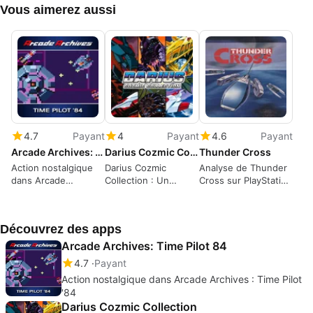
Vous aimerez aussi
4.7
Payant
4
Payant
4.6
Payant
Arcade Archives: Time Pilot 84
Darius Cozmic Collection
Thunder Cross
Action nostalgique
Darius Cozmic
Analyse de Thunder
dans Arcade
Collection : Un
Cross sur PlayStation
Archives : Time Pilot
classique du shoot
4
'84
'em up
Découvrez des apps
Arcade Archives: Time Pilot 84
4.7
Payant
Action nostalgique dans Arcade Archives : Time Pilot
'84
Darius Cozmic Collection