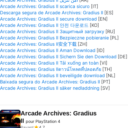
Arcade Archives: Gradius II آمن تنزيل
Arcade Archives: Gradius II scarica sicuro
Descarga segura de Arcade Archives: Gradius II
Arcade Archives: Gradius II secure download
Arcade Archives: Gradius II 안전 다운로드
Arcade Archives: Gradius II Защитный загрузку
Arcade Archives: Gradius II Bezpieczne pobieranie
Arcade Archives: Gradius II安全下载
Arcade Archives: Gradius II Aman Download
Arcade Archives: Gradius II Sichern Sie den Download
Arcade Archives: Gradius II Tải xuống an toàn
Arcade Archives: Gradius IIดาวน์โหลดที่ปลอดภัย
Arcade Archives: Gradius II beveiligde download
Baixada segura do Arcade Archives: Gradius II
Arcade Archives: Gradius II säker nedladdning
Arcade Archives: Gradius
II
pour PlayStation 4
Payant
4.7